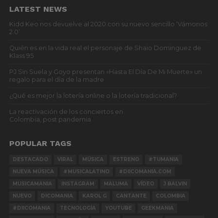
LATEST NEWS
Kidd Keo nos devuelve al 2020 con su nuevo sencillo ‘Vámonos
2.0’
Quién es en la vida real el personaje de Shaio Dominguez de
Klass 95
PJ Sin Suela y Goyo presentan «Hasta El Día De Mi Muerte» un
regalo para el día de la madre
¿Qué es mejor la lotería online o la lotería tradicional?
La reactivación de los conciertos en
Colombia, post pandemia
POPULAR TAGS
DESTACADO
VIRAL
MÚSICA
ESTRENO
#TUMANIA
NUEVA MÚSICA
#MUSICALATINO
#DIICOMANIA.COM
MUSICAMANIA
INSTAGRAM
MALUMA
VÍDEO
J BALVIN
NUEVO
DICOMANIA
KAROL G
CANTANTE
COLOMBIA
#DIICOMANIA
TECNOLOGÍA
YOUTUBE
GEEKMANIA