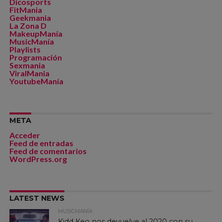
Dicosports
FitMania
Geekmania
La Zona D
MakeupManía
MusicManía
Playlists
Programación
Sexmania
ViralMania
YoutubeManía
META
Acceder
Feed de entradas
Feed de comentarios
WordPress.org
LATEST NEWS
MUSICMANÍA
Kidd Keo nos devuelve al 2020 con su