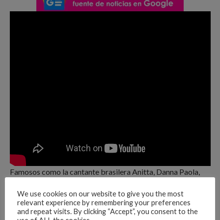
Famosos como la cantante brasilera Anitta, Danna Paola,
Galilea Montijo y Daniel Habif, entre muchos otros, se
We use cookies on our website to give you the most
unieron a la celebración y felicitaron a RBD. Luego de 12
relevant experience by remembering your preferences
años Anahí, Maite Perroni, Christian Chávez y Christopher
and repeat visits. By clicking “Accept”, you consent to the
Uckermann se reunirán para ‘Ser O Parecer’ que se realizará