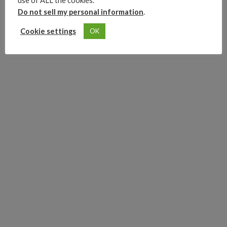
use of ALL the cookies.
el 26 de diciembre de 2020.
Do not sell my personal information
.
Cookie settings
OK
Advertisements