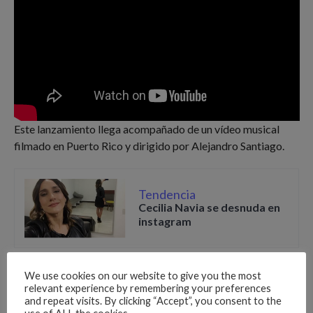
Este lanzamiento llega acompañado de un vídeo musical
filmado en Puerto Rico y dirigido por Alejandro Santiago.
Tendencia
Cecilia Navia se desnuda en
instagram
En este vídeo se logra ver al puertorriqueño manejando
We use cookies on our website to give you the most
lujosos carros, escoltado y esquivando obstáculos, dando a
relevant experience by remembering your preferences
and repeat visits. By clicking “Accept”, you consent to the
entender que Myers está «Relax» ante los que quieren hacer