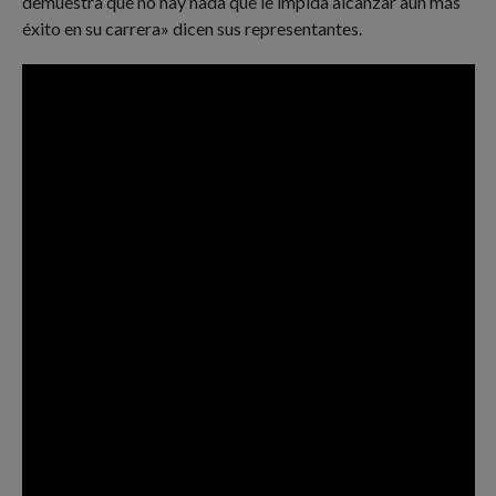
demuestra que no hay nada que le impida alcanzar aún más
éxito en su carrera» dicen sus representantes.