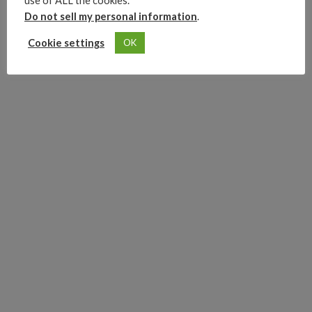
use of ALL the cookies.
caer su carrera.
Do not sell my personal information
.
Advertisements
Cookie settings
OK