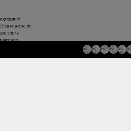
agregar el
ctiva una opción
 que ahora
 guardado.
 en tu teléfono,
actúe
problemas ni se