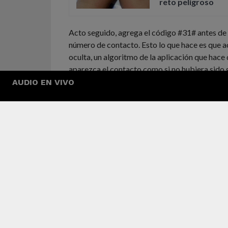
reto peligroso
Acto seguido, agrega el código #31# antes de 
número de contacto. Esto lo que hace es que a
oculta, un algoritmo de la aplicación que hace
aparezca el contacto como si no hubiera sido
AUDIO EN VIVO
Finalmente, esto no afecta en nada al contacto
sólo es algo que impide que se registre e inter
normalmente en la app, por lo que no tendrás 
sabrá lo que has hecho.
0