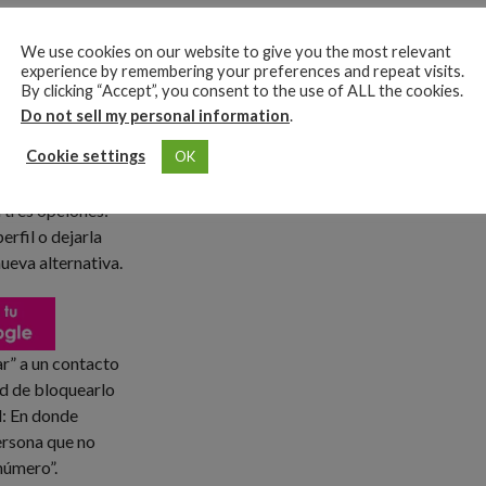
COMMENTS
We use cookies on our website to give you the most relevant
experience by remembering your preferences and repeat visits.
an optado por
By clicking “Accept”, you consent to the use of ALL the cookies.
o hacen por
Do not sell my personal information
.
ctos que más que
Cookie settings
OK
e contactos.
 tres opciones:
erfil o dejarla
ueva alternativa.
ar” a un contacto
ad de bloquearlo
l: En donde
ersona que no
 número”.