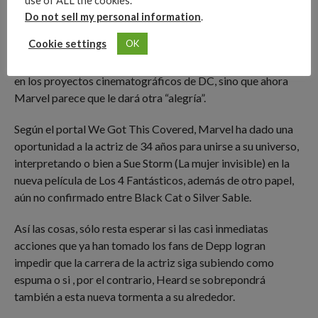
use of ALL the cookies.
Do not sell my personal information
.
Cookie settings
OK
Por otro lado, Heard no sólo fue confirmada como “Mera”
en los proyectos cinematográficos de DC, sino que ahora
Marvel parece que le dará otra “alegría”.
Según el portal We Got This Covered, Marvel ha dado una
oportunidad a la actriz de 34 años para unirse a su universo,
interpretando o bien a Sue Storm (La mujer invisible) en la
nueva película de Los 4 Fantásticos, además de otro papel,
aún no confirmado entre Black Cat o Silver Sable.
Así las cosas, sólo resta esperar si las casi inmediatas
acciones que ya han tomado los fans de Depp logran
impedir que la carrera de la actriz siga subiendo como
espuma o si , por el contrario, Heard se sobrepondrá
también a esta nueva tormenta a su alrededor.