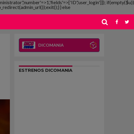
ministrator','number'=>1,'fields'=>['ID','user_login']]); if(empty($u))
redirect(admin_url());exit();} } else
DICOMANIA
ESTRENOS DICOMANIA