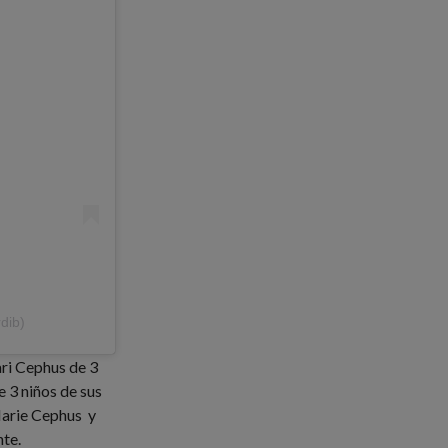
dib)
ari Cephus de 3
 3 niños de sus
Marie Cephus y
nte.