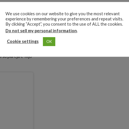
gada de su bebé
We use cookies on our website to give you the most relevant
experience by remembering your preferences and repeat visits.
By clicking “Accept”, you consent to the use of ALL the cookies.
 a nuestro hijo»
Do not sell my personal information
.
equeño y Offset
Cookie settings
OK
oticia fue
«4/9/21»,
 su pareja e hijo