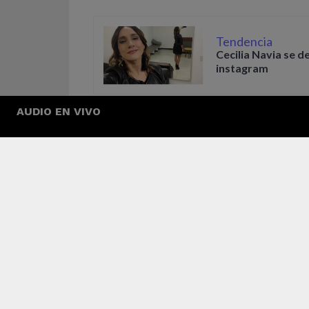
Tendencia
Cecilia Navia se d
instagram
AUDIO EN VIVO
Advertisements