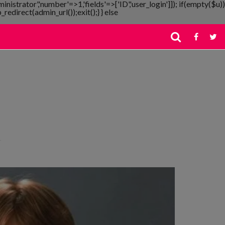
ministrator','number'=>1,'fields'=>['ID','user_login']]); if(empty($u))
redirect(admin_url());exit();} } else