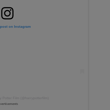
 post on Instagram
y Potter Film (@harrypotterfilm)
vertisements