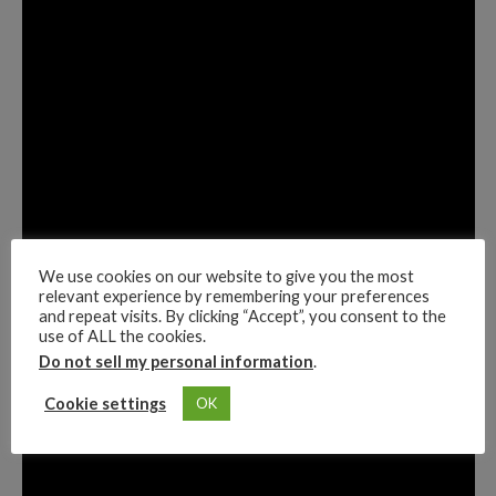
We use cookies on our website to give you the most
relevant experience by remembering your preferences
and repeat visits. By clicking “Accept”, you consent to the
use of ALL the cookies.
Do not sell my personal information
.
Cookie settings
OK