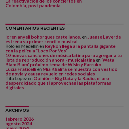
La reactivación de los conciertos en
Colombia, post pandemia
COMENTARIOS RECIENTES
loren anyeli bohorques castellanos.
en
Juanse Laverde
estrena su primer sencillo musical
Rolo en Medellín
en
Reykon llega a la pantalla gigante
con la película “Loco Por Vos”
10 nuevas canciones de música latina para agregar a tu
lista de reproducción ahora - musicalatina
en
‘Wata
Blam Blam’ próximo tema de Wisin y Farruko
Lucia Fraticelli
en
Mía Khalifa se muestra con vestido
de novia y causa revuelo en redes sociales
Tito Lopez
en
Opinión – Big Data y la Radio, el oro
desperdiciado que si aprovechan las plataformas
digitales
ARCHIVOS
febrero 2026
agosto 2024
mayo 2024