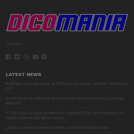
Tu Mania
LATEST NEWS
Kidd Keo nos devuelve al 2020 con su nuevo sencillo ‘Vámonos
2.0’
Quién es en la vida real el personaje de Shaio Dominguez de
Klass 95
PJ Sin Suela y Goyo presentan «Hasta El Día De Mi Muerte» un
regalo para el día de la madre
¿Qué es mejor la lotería online o la lotería tradicional?