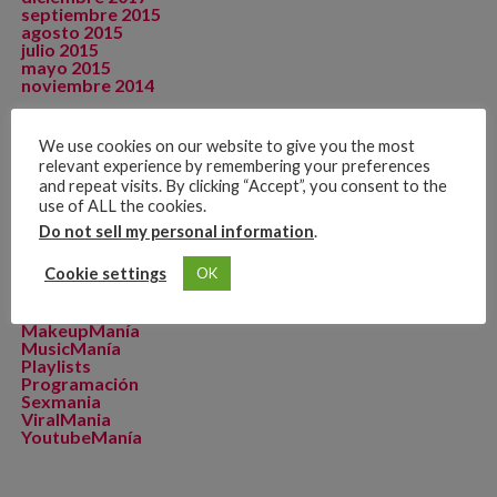
septiembre 2015
agosto 2015
julio 2015
mayo 2015
noviembre 2014
We use cookies on our website to give you the most
relevant experience by remembering your preferences
CATEGORÍAS
and repeat visits. By clicking “Accept”, you consent to the
Artista de La Semana
use of ALL the cookies.
CineManía
Do not sell my personal information
.
Dicomania TV
Dicosports
Cookie settings
OK
FitMania
Geekmania
La Zona D
MakeupManía
MusicManía
Playlists
Programación
Sexmania
ViralMania
YoutubeManía