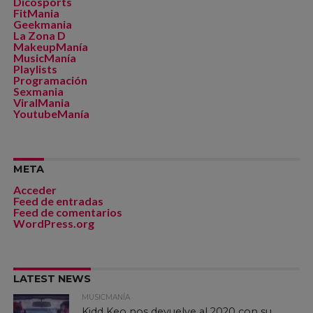
Dicosports
FitMania
Geekmania
La Zona D
MakeupManía
MusicManía
Playlists
Programación
Sexmania
ViralMania
YoutubeManía
META
Acceder
Feed de entradas
Feed de comentarios
WordPress.org
LATEST NEWS
MUSICMANÍA
Kidd Keo nos devuelve al 2020 con su