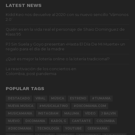
LATEST NEWS
Kidd Keo nos devuelve al 2020 con su nuevo sencillo ‘Vámonos
2.0’
Quién es en la vida real el personaje de Shaio Dominguez de
Klass 95
PJ Sin Suela y Goyo presentan «Hasta El Día De Mi Muerte» un
regalo para el día de la madre
¿Qué es mejor la lotería online o la lotería tradicional?
La reactivación de los conciertos en
Colombia, post pandemia
POPULAR TAGS
DESTACADO
VIRAL
MÚSICA
ESTRENO
#TUMANIA
NUEVA MÚSICA
#MUSICALATINO
#DIICOMANIA.COM
MUSICAMANIA
INSTAGRAM
MALUMA
VÍDEO
J BALVIN
NUEVO
DICOMANIA
KAROL G
CANTANTE
COLOMBIA
#DIICOMANIA
TECNOLOGÍA
YOUTUBE
GEEKMANIA