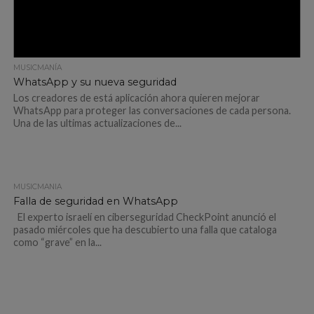
MUSICMANÍA
WhatsApp y su nueva seguridad
Los creadores de está aplicación ahora quieren mejorar
WhatsApp para proteger las conversaciones de cada persona.
Una de las ultimas actualizaciones de...
MUSICMANÍA
Falla de seguridad en WhatsApp
El experto israelí en ciberseguridad CheckPoint anunció el
pasado miércoles que ha descubierto una falla que cataloga
como “grave” en la...