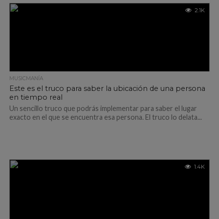
2.1K
MUSICMANÍA
Este es el truco para saber la ubicación de una persona
en tiempo real
Un sencillo truco que podrás implementar para saber el lugar
exacto en el que se encuentra esa persona. El truco lo delata...
1.4K