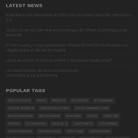
LATEST NEWS
Kidd Keo nos devuelve al 2020 con su nuevo sencillo ‘Vámonos
2.0’
Quién es en la vida real el personaje de Shaio Dominguez de
Klass 95
PJ Sin Suela y Goyo presentan «Hasta El Día De Mi Muerte» un
regalo para el día de la madre
¿Qué es mejor la lotería online o la lotería tradicional?
La reactivación de los conciertos en
Colombia, post pandemia
POPULAR TAGS
DESTACADO
VIRAL
MÚSICA
ESTRENO
#TUMANIA
NUEVA MÚSICA
#MUSICALATINO
#DIICOMANIA.COM
MUSICAMANIA
INSTAGRAM
MALUMA
VÍDEO
J BALVIN
NUEVO
DICOMANIA
KAROL G
CANTANTE
COLOMBIA
#DIICOMANIA
TECNOLOGÍA
YOUTUBE
GEEKMANIA