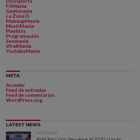
Dicosports
FitMania
Geekmania
La Zona D
MakeupManía
MusicManía
Playlists
Programación
Sexmania
ViralMania
YoutubeManía
META
Acceder
Feed de entradas
Feed de comentarios
WordPress.org
LATEST NEWS
MUSICMANÍA
Kidd Keo nos devuelve al 2020 con su