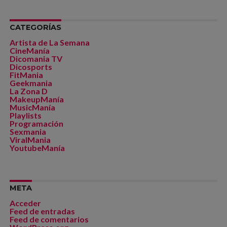
CATEGORÍAS
Artista de La Semana
CineManía
Dicomania TV
Dicosports
FitMania
Geekmania
La Zona D
MakeupManía
MusicManía
Playlists
Programación
Sexmania
ViralMania
YoutubeManía
META
Acceder
Feed de entradas
Feed de comentarios